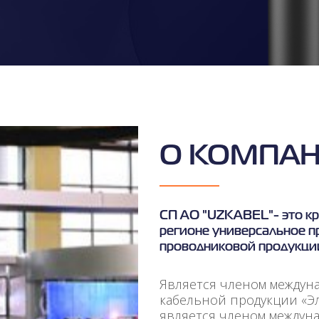
О КОМПА
СП АО "UZKABEL"- это к
регионе универсальное п
проводниковой продукци
Является членом междун
кабельной продукции «Эле
является членом междуна