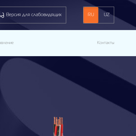
Версия для слабовидящих
RU
UZ
авление
Контакты
UZK
М