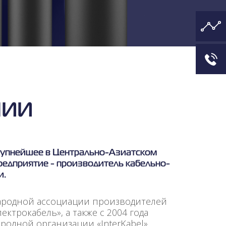
НИИ
рупнейшее в Центрально-Азиатском
редприятие - производитель кабельно-
и.
ародной ассоциации производителей
ктрокабель», а также с 2004 года
родной организации «InterKabel»