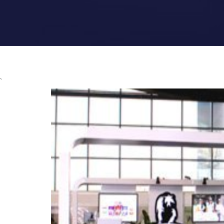
Главная
О
`
Компании
Каталог
Магазины