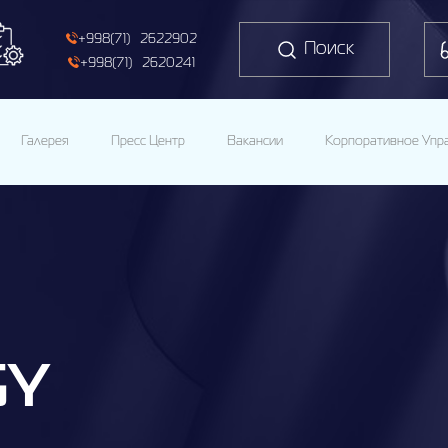
+998(71) 2622902
Поиск
+998(71) 2620241
Галерея
Пресс Центр
Вакансии
Корпоративное Упр
GY