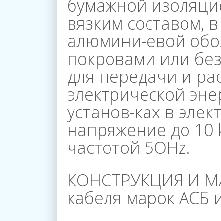
бумажной изоляци
вязким составом, 
алюмини-евой обо
покровами или без
для передачи и ра
электрической эне
Главная
установ-ках в элек
напряжение до 10 
О
частотой 5ОНz.
Компании
КОНСТРУКЦИЯ И М
кабеля марок АСБ и
Каталог