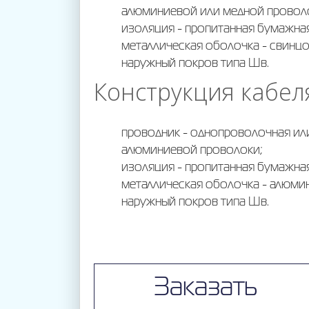
алюминиевой или медной провол
изоляция - пропитанная бумажна
Корпоративное
металлическая оболочка - свинцо
наружный покров типа Шв.
Конструкция кабел
Управление
проводник - однопроволочная и
алюминиевой проволоки;
Контакты
изоляция - пропитанная бумажна
металлическая оболочка - алюми
наружный покров типа Шв.
Заказать