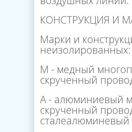
воздушных линий.
КОНСТРУКЦИЯ И М
Главная
Марки и конструк
неизолированных:
О
М - медный много
Компании
скрученный прово
А - алюминиевый 
Каталог
скрученный провод
сталеалюминевый 
Магазины