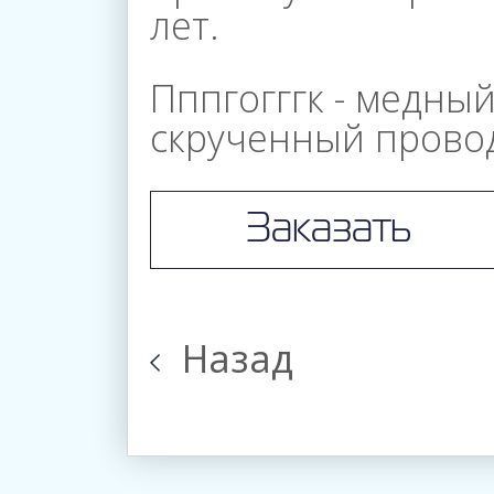
лет.
Управление
Пппгогггк - медн
скрученный прово
Контакты
Заказать
Назад