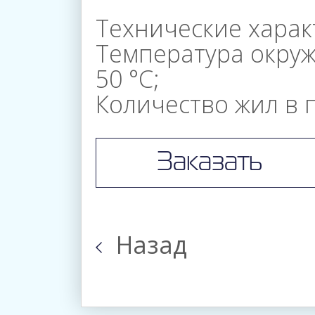
Технические харак
Центр
Температура окру
50 °С;
Количество жил в п
Вакансии
Заказать
Корпоративное
Управление
Назад
Контакты