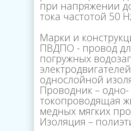
О
при напряжении д
тока частотой 50 H
Компании
Марки и конструкц
ПВДПО - провод дл
Каталог
погружных водоза
электродвигателей
Магазины
однослойной изол
Проводник – одно-
токопроводящая жи
Галерея
медных мягких про
Изоляция – полиэт
Пресс