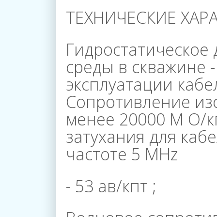
ТЕХНИЧЕСКИЕ ХАР
Главная
Гидростатическое
среды в скважине -
эксплуатации кабел
О
Сопротивление изо
менее 20000 М О/к
Компании
затухания для кабе
частоте 5 МНz
Каталог
- 53 ав/кпт ;
Магазины