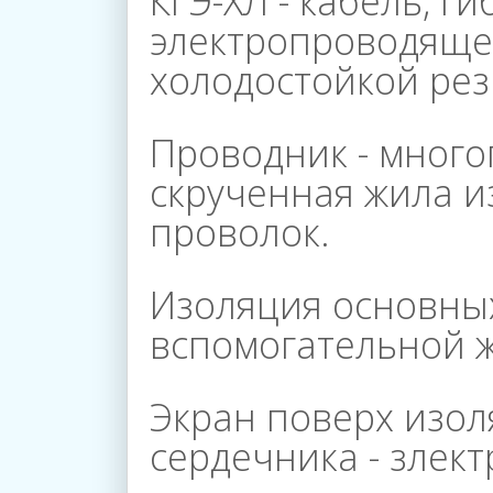
КГЭ-ХЛ - кабель, ги
электропроводяще
холодостойкой ре
Проводник - мног
Главная
скрученная жила и
проволок.
О
Изоляция основны
Компании
вспомогательной ж
Экран поверх изол
Каталог
сердечника - злек