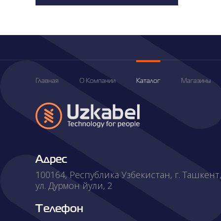
Пресс
Центр
Главная
О Компании
Каталог
Магазины
Вакансии
Корпоративное
Адрес
100164, Республика Узбекистан, г. Ташкент
Управление
ул. Дурмон йули, 2
Телефон