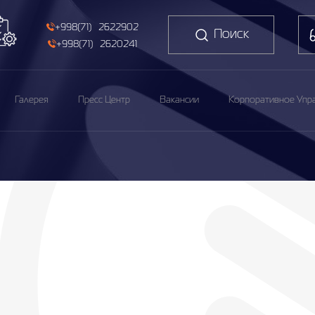
+998(71) 2622902
Поиск
+998(71) 2620241
Галерея
Пресс Центр
Вакансии
Корпоративное Упр