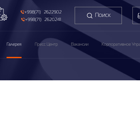
+998(71) 2622902
Поиск
+998(71) 2620241
Галерея
Пресс Центр
Вакансии
Корпоративное Упр